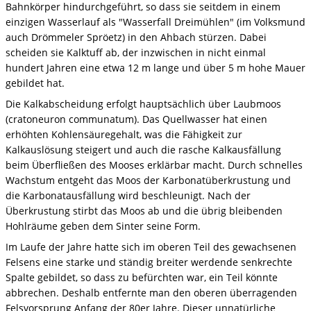
Bahnkörper hindurchgeführt, so dass sie seitdem in einem
einzigen Wasserlauf als "Wasserfall Dreimühlen" (im Volksmund
auch Drömmeler Spröetz) in den Ahbach stürzen. Dabei
scheiden sie Kalktuff ab, der inzwischen in nicht einmal
hundert Jahren eine etwa 12 m lange und über 5 m hohe Mauer
gebildet hat.
Die Kalkabscheidung erfolgt hauptsächlich über Laubmoos
(cratoneuron communatum). Das Quellwasser hat einen
erhöhten Kohlensäuregehalt, was die Fähigkeit zur
Kalkauslösung steigert und auch die rasche Kalkausfällung
beim Überfließen des Mooses erklärbar macht. Durch schnelles
Wachstum entgeht das Moos der Karbonatüberkrustung und
die Karbonatausfällung wird beschleunigt. Nach der
Überkrustung stirbt das Moos ab und die übrig bleibenden
Hohlräume geben dem Sinter seine Form.
Im Laufe der Jahre hatte sich im oberen Teil des gewachsenen
Felsens eine starke und ständig breiter werdende senkrechte
Spalte gebildet, so dass zu befürchten war, ein Teil könnte
abbrechen. Deshalb entfernte man den oberen überragenden
Felsvorsprung Anfang der 80er Jahre. Dieser unnatürliche