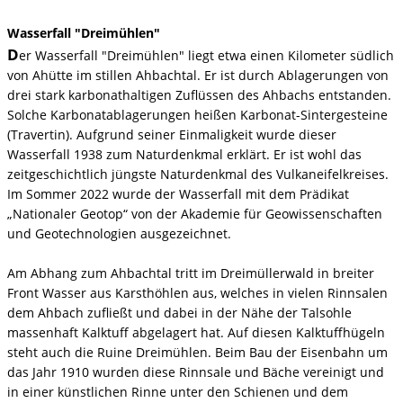
Wasserfall "Dreimühlen"
D
er Wasserfall "Dreimühlen" liegt etwa einen Kilometer südlich
von Ahütte im stillen Ahbachtal. Er ist durch Ablagerungen von
drei stark karbonathaltigen Zuflüssen des Ahbachs entstanden.
Solche Karbonatablagerungen heißen Karbonat-Sintergesteine
(Travertin). Aufgrund seiner Einmaligkeit wurde dieser
Wasserfall 1938 zum Naturdenkmal erklärt. Er ist wohl das
zeitgeschichtlich jüngste Naturdenkmal des Vulkaneifelkreises.
Im Sommer 2022 wurde der Wasserfall mit dem Prädikat
„Nationaler Geotop“ von der Akademie für Geowissenschaften
und Geotechnologien ausgezeichnet.
Am Abhang zum Ahbachtal tritt im Dreimüllerwald in breiter
Front Wasser aus Karsthöhlen aus, welches in vielen Rinnsalen
dem Ahbach zufließt und dabei in der Nähe der Talsohle
massenhaft Kalktuff abgelagert hat. Auf diesen Kalktuffhügeln
steht auch die Ruine Dreimühlen. Beim Bau der Eisenbahn um
das Jahr 1910 wurden diese Rinnsale und Bäche vereinigt und
in einer künstlichen Rinne unter den Schienen und dem