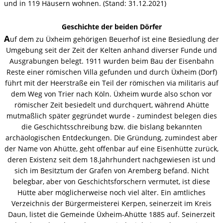
und in 119 Häusern wohnen. (Stand: 31.12.2021)
Geschichte der beiden Dörfer
A
uf dem zu Üxheim gehörigen Beuerhof ist eine Besiedlung der
Umgebung seit der Zeit der Kelten anhand diverser Funde und
Ausgrabungen belegt. 1911 wurden beim Bau der Eisenbahn
Reste einer römischen Villa
gefunden und durch Üxheim (Dorf)
führt mit der Heerstraße ein Teil der römischen via militaris auf
dem Weg von Trier nach Köln.
Üxheim wurde also schon vor
römischer Zeit besiedelt und durchquert, während Ahütte
mutmaßlich später gegründet wurde - zumindest belegen dies
die Geschichtsschreibung bzw. die bislang bekannten
archäologischen Entdeckungen. Die Gründung, zumindest aber
der Name von Ahütte, geht offenbar auf eine
Eisenhütte
zurück,
deren Existenz seit dem 18.Jahrhundert nachgewiesen ist und
sich im Besitztum der Grafen von Aremberg befand. Nicht
belegbar, aber von Geschichtsforschern vermutet, ist diese
Hütte aber möglicherweise noch viel älter. Ein amtliches
Verzeichnis der Bürgermeisterei Kerpen, seinerzeit im Kreis
Daun, listet die Gemeinde Üxheim-Ahütte 1885 auf. Seinerzeit