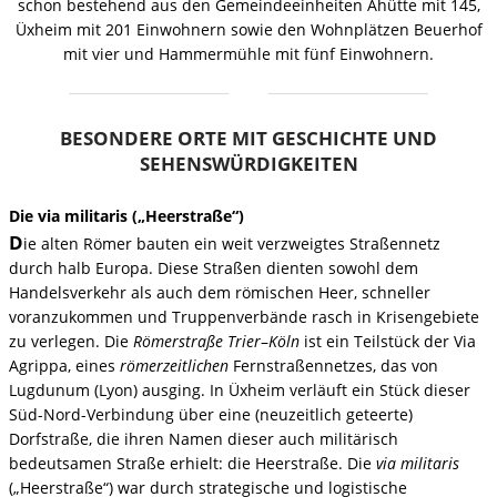
schon bestehend aus den Gemeindeeinheiten Ahütte mit 145,
Üxheim mit 201 Einwohnern sowie den Wohnplätzen Beuerhof
mit vier und Hammermühle mit fünf Einwohnern.
BESONDERE ORTE MIT GESCHICHTE UND
SEHENSWÜRDIGKEITEN
Die via militaris („Heerstraße“)
D
ie alten Römer bauten ein weit verzweigtes Straßennetz
durch halb Europa. Diese Straßen dienten sowohl dem
Handelsverkehr als auch dem römischen Heer, schneller
voranzukommen und Truppenverbände rasch in Krisengebiete
zu verlegen. Die
Römerstraße Trier
–
Köln
ist ein Teilstück der Via
Agrippa, eines
römerzeitlichen
Fernstraßennetzes, das von
Lugdunum (Lyon) ausging. In Üxheim verläuft ein Stück dieser
Süd-Nord-Verbindung über eine (neuzeitlich geteerte)
Dorfstraße, die ihren Namen dieser auch militärisch
bedeutsamen Straße erhielt: die Heerstraße. Die
via militaris
(„Heerstraße“) war durch strategische und logistische