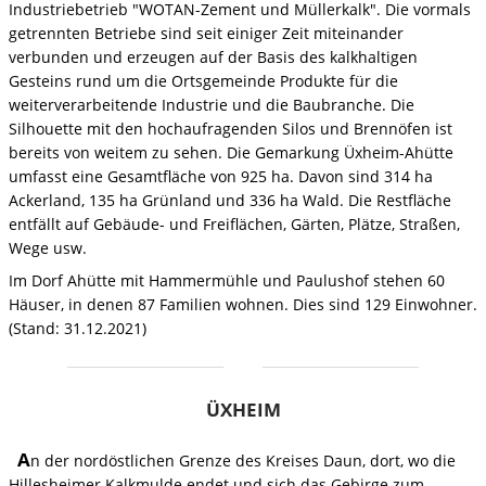
Industriebetrieb "WOTAN-Zement und Müllerkalk". Die vormals
getrennten Betriebe sind seit einiger Zeit miteinander
verbunden und erzeugen auf der Basis des kalkhaltigen
Gesteins rund um die Ortsgemeinde Produkte für die
weiterverarbeitende Industrie und die Baubranche. Die
Silhouette mit den hochaufragenden Silos und Brennöfen ist
bereits von weitem zu sehen. Die Gemarkung Üxheim-Ahütte
umfasst eine Gesamtfläche von 925 ha. Davon sind 314 ha
Ackerland, 135 ha Grünland und 336 ha Wald. Die Restfläche
entfällt auf Gebäude- und Freiflächen, Gärten, Plätze, Straßen,
Wege usw.
Im Dorf Ahütte mit Hammermühle und Paulushof stehen 60
Häuser, in denen 87 Familien wohnen. Dies sind 129 Einwohner.
(Stand: 31.12.2021)
ÜXHEIM
A
n der nordöstlichen Grenze des Kreises Daun, dort, wo die
Hillesheimer Kalkmulde endet und sich das Gebirge zum