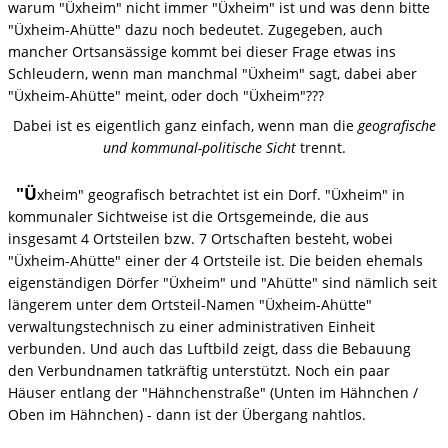
warum "Üxheim" nicht immer "Üxheim" ist und was denn bitte
"Üxheim-Ahütte" dazu noch bedeutet. Zugegeben, auch
mancher Ortsansässige kommt bei dieser Frage etwas ins
Schleudern, wenn man manchmal "Üxheim" sagt, dabei aber
"Üxheim-Ahütte" meint, oder doch "Üxheim"???
Dabei ist es eigentlich ganz einfach, wenn man die
geografische
und kommunal-politische Sicht
trennt.
"Ü
xheim" geografisch betrachtet ist ein Dorf. "Üxheim" in
kommunaler Sichtweise ist die Ortsgemeinde, die aus
insgesamt 4 Ortsteilen bzw. 7 Ortschaften besteht, wobei
"Üxheim-Ahütte" einer der 4 Ortsteile ist. Die beiden ehemals
eigenständigen Dörfer "Üxheim" und "Ahütte" sind nämlich seit
längerem unter dem Ortsteil-Namen "Üxheim-Ahütte"
verwaltungstechnisch zu einer administrativen Einheit
verbunden. Und auch das Luftbild zeigt, dass die Bebauung
den Verbundnamen tatkräftig unterstützt. Noch ein paar
Häuser entlang der "Hähnchenstraße" (Unten im Hähnchen /
Oben im Hähnchen) - dann ist der Übergang nahtlos.